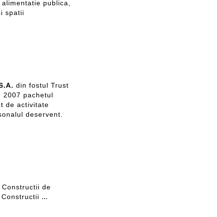
alimentatie publica,
i spatii
S.A.
din fostul Trust
n 2007 pachetul
t de activitate
rsonalul deservent.
Constructii de
...
n Constructii